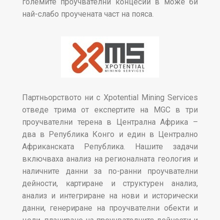
големите проучвателни концесии в може би
най-слабо проучената част на пояса.
Партньорството ни с Xpotential Mining Services
отведе трима от експертите на MGC в три
проучвателни терена в Централна Африка –
два в Република Конго и един в Централно
Африканската Република. Нашите задачи
включваха анализ на регионалната геология и
наличните данни за по-ранни проучвателни
дейности, картиране и структурен анализ,
анализ и интегриране на нови и исторически
данни, генериране на проучвателни обекти и