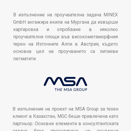
В изпълнение на проучвателна задача MINEX
GmbH ангажира екипа на Мургана да извърши
картировка и опробване в няколко
проучвателни площи във високометаморфния
терен на Източните Алпи в Австрия, където
основна цел на проучването са литиеви
пегматити.
В изпълнение на проект на MSA Group за техен
клиент в Казахстан, MGC беше привлечена като
партньор. Основни елементи в консултантската
задача бяха проектиране на сондажна