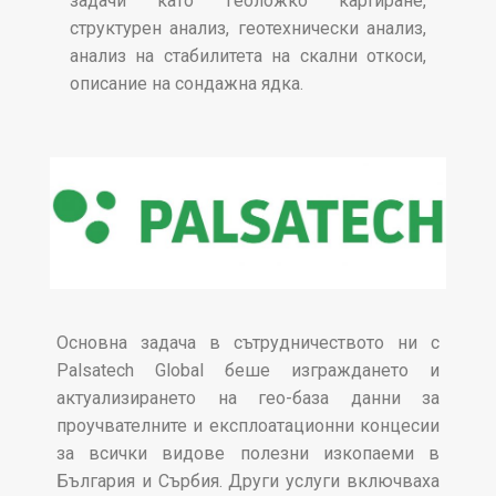
задачи като геоложко картиране,
структурен анализ, геотехнически анализ,
анализ на стабилитета на скални откоси,
описание на сондажна ядка.
Основна задача в сътрудничеството ни с
Palsatech Global беше изграждането и
актуализирането на гео-база данни за
проучвателните и експлоатационни концесии
за всички видове полезни изкопаеми в
България и Сърбия. Други услуги включваха