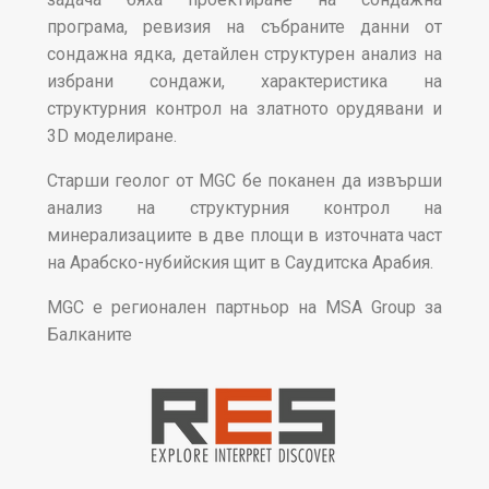
програма, ревизия на събраните данни от
сондажна ядка, детайлен структурен анализ на
избрани сондажи, характеристика на
структурния контрол на златното орудявани и
3D моделиране.
Старши геолог от MGC бе поканен да извърши
анализ на структурния контрол на
минерализациите в две площи в източната част
на Арабско-нубийския щит в Саудитска Арабия.
MGC е регионален партньор на MSA Group за
Балканите