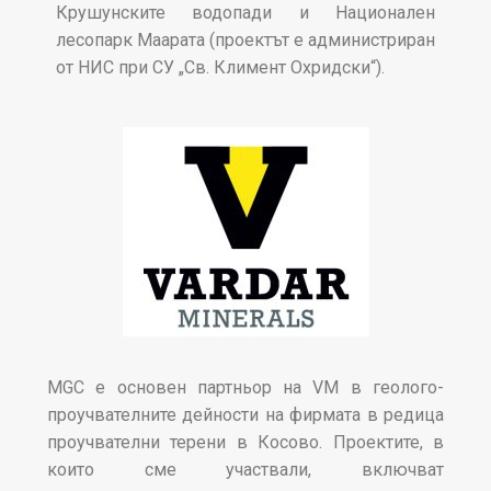
Крушунските водопади и Национален
лесопарк Маарата (проектът е администриран
от НИС при СУ „Св. Климент Охридски“).
MGC е основен партньор на VM в геолого-
проучвателните дейности на фирмата в редица
проучвателни терени в Косово. Проектите, в
които сме участвали, включват