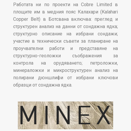
Работата ни по проекти на Cobre Limited в
площите им в медния пояс Калахари (Kalahari
Copper Belt) в Ботсвана включва: преглед и
структурен анализ на данни от сондажна ядка;
структурно описание на избрани сондажи;
участие в технически съвети за планиране на
проучвателни работи и представяне на
структурно-геоложки съображения за
контрола на орудяването; петроложки,
минераложки и микроструктурен анализ на
полирани дюншлифи от избрани ключови
образци от сондажна ядка.