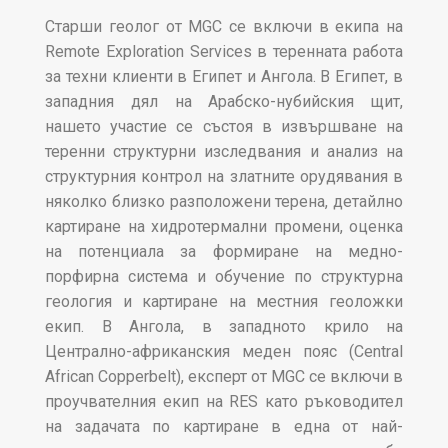
Старши геолог от MGC се включи в екипа на
Remote Exploration Services в теренната работа
за техни клиенти в Египет и Ангола. В Египет, в
западния дял на Арабско-нубийския щит,
нашето участие се състоя в извършване на
теренни структурни изследвания и анализ на
структурния контрол на златните орудявания в
няколко близко разположени терена, детайлно
картиране на хидротермални промени, оценка
на потенциала за формиране на медно-
порфирна система и обучение по структурна
геология и картиране на местния геоложки
екип. В Ангола, в западното крило на
Централно-африканския меден пояс (Central
African Copperbelt), експерт от MGC се включи в
проучвателния екип на RES като ръководител
на задачата по картиране в една от най-