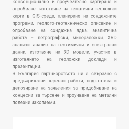
конвенционално и проучвателно картиране и
опробване, изготвяне на тематични геоложки
карти в GIS-среда, планиране на сондажните
програми, геолого-геотехническо описание и
опробване на сондажна ядка, аналитична
работа – петрографски, минераложки, XRD
анализи, анализ на геохимични и спектрални
данни, изготвяне на 3D модели, участие в
изготвянето на геоложки доклади и
презентации.
В България партньорството ни е свързано с
предварителни теренни работи, подготовка и
депозиране на заявления за придобиване на
концесии за търсене и проучване на метални
полезни изкопаеми.