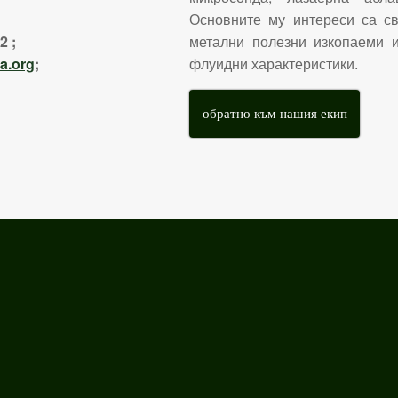
Основните му интереси са св
 ;
метални полезни изкопаеми 
a.org
;
флуидни характеристики.
обратно към нашия екип