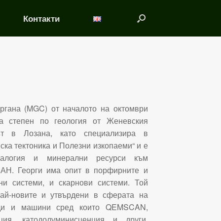
Контакти
ургана (MGC) от началото на октомври
ка степен по геология от Женевския
ът в Лозана, като специализира в
ка тектоника и Полезни изкопаеми“ и е
ралогия и минерални ресурси към
БАН. Георги има опит в порфирните и
ни системи, и скарнови системи. Той
ай-новите и утвърдени в сферата на
оди и машини сред които QEMSCAN,
ция, катодолуминисценция и други.