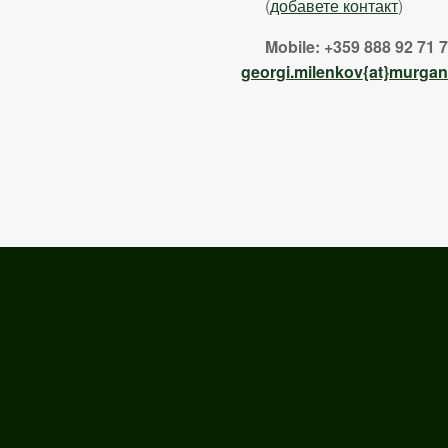
(
добавете контакт
)
Mobile: +359 888 92 71 72
georgi.milenkov
{at}murgan