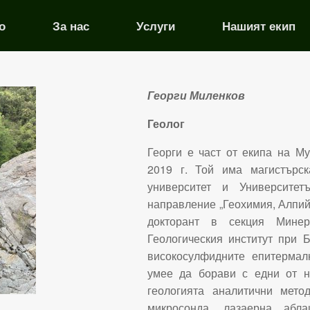
о
За нас
Услуги
Нашият екип
Георги Миленков
Геолог
Георги е част от екипа на М
2019 г. Той има магистърс
университет и Университет
направление „Геохимия, Алпийс
докторант в секция Мине
Геологическия институт при 
високосулфидните епитермал
умее да борави с едни от н
геологията аналитични мет
микросонда, лазаерна абла